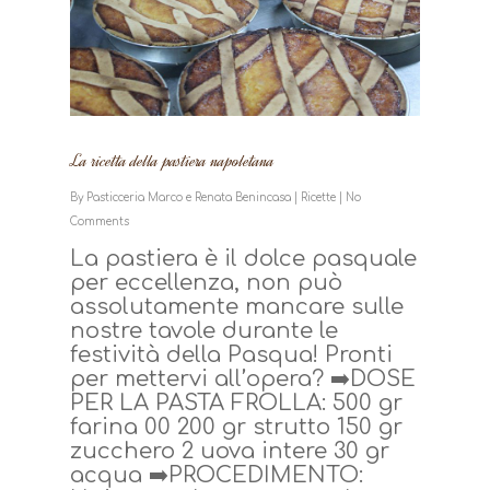
La ricetta della pastiera napoletana
By
Pasticceria Marco e Renata Benincasa
|
Ricette
|
No
Comments
La pastiera è il dolce pasquale
per eccellenza, non può
assolutamente mancare sulle
nostre tavole durante le
festività della Pasqua! Pronti
per mettervi all’opera? ➡️DOSE
PER LA PASTA FROLLA: 500 gr
farina 00 200 gr strutto 150 gr
zucchero 2 uova intere 30 gr
acqua ➡️PROCEDIMENTO: