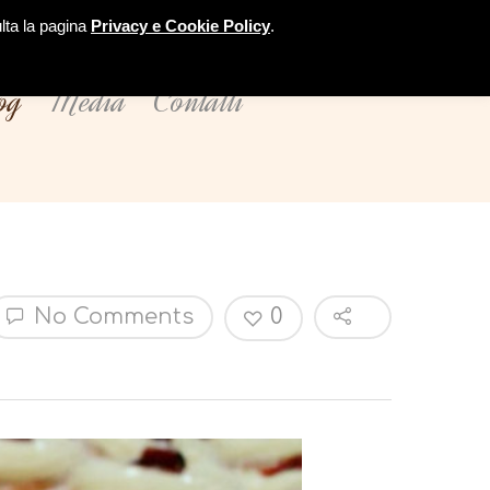
ulta la pagina
Privacy e Cookie Policy
.
og
Media
Contatti
No Comments
0