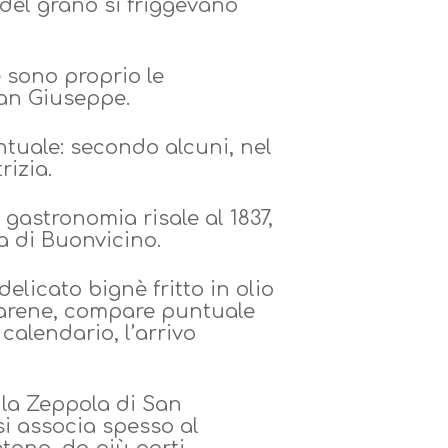
à del grano si friggevano
 sono proprio le
San Giuseppe.
tuale: secondo alcuni, nel
rizia.
 gastronomia risale al 1837,
a di Buonvicino.
delicato bignè fritto in olio
marene, compare puntuale
calendario, l’arrivo
 la Zeppola di San
 si associa spesso al