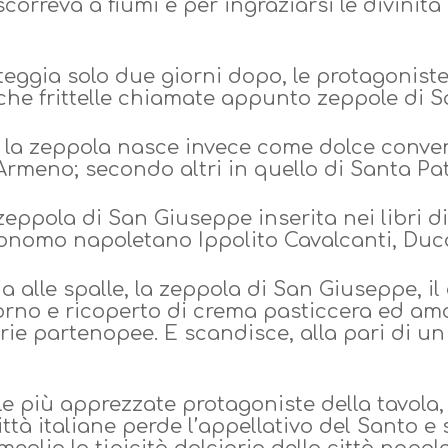
 scorreva a fiumi e per ingraziarsi le divinit
teggia solo due giorni dopo, le protagoniste
iche frittelle chiamate appunto zeppole di 
, la zeppola nasce invece come dolce conven
rmeno; secondo altri in quello di Santa Pat
eppola di San Giuseppe inserita nei libri di
ronomo napoletano Ippolito Cavalcanti, Duc
 alle spalle, la zeppola di San Giuseppe, il 
forno e ricoperto di crema pasticcera ed a
erie partenopee. E scandisce, alla pari di un 
 più apprezzate protagoniste della tavola,
ittà italiane perde l’appellativo del Santo e