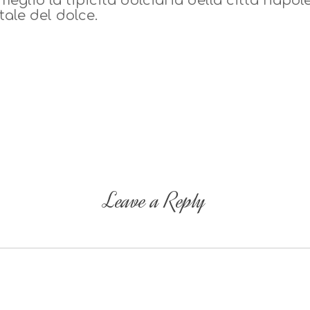
eglio la tipicità dolciaria della città napol
ale del dolce.
Leave a Reply